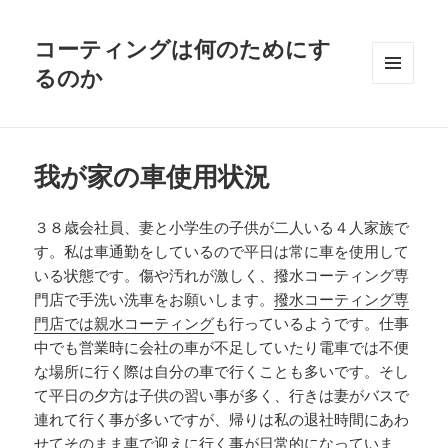
コーティングは何のためにす
るのか
メニュ
ーとウ
ィジェ
ット
我が家の車使用状況
３８歳会社員、妻と小学生の子供が二人いる４人家族で
す。私は車通勤をしているので平日は常に車を使用して
いる状態です。傷や汚れが激しく、撥水コーティング専
門店で手洗い洗車をお願いします。
撥水コーティング専
門店では親水コーティング
も行っているようです。仕事
中でも営業時に会社の車が不足していたり電車では不便
な場所に行く際は自分の車で行くことも多いです。そし
て平日の夕方は子供の習い事が多く、行きは妻がバスで
連れて行く事が多いですが、帰りは私の退社時間にあわ
せてそのまま車で迎えに行く事が日常的になっていま