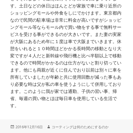
す。土日などの休日はほんとどが家族で車に乗り近所の
ショッピングモールや外食をしにでかけます。東京都内
なので民間の駐車場は非常に料金が高いですがショッピ
ングモール等ならモール内で買い物をする事で無料サー
ビスを受ける事ができるのが大きいです。また妻の実家
が大阪にあるため年に１度は車で大阪までいきます。休
憩をいれると１０時間ほどかかる長時間の移動となり大
変ですが４人だと新幹線や飛行機と比べ半額以上で移動
できるので時間がかかるのは仕方がないと割り切ってい
ます。他にも両親が近くに住んでおり以前は別々に車を
所有していましたが年齢と共に使用回数が減った事もあ
り必要な時は父が私の車を使うようにして併用しており
ます。このように我が家では通勤、子供の習い事、帰
省、毎週の買い物とほぼ毎日車を使用している生活で
す。
投
2016年12月16日
作
コーティングは何のためにするのか
稿
成