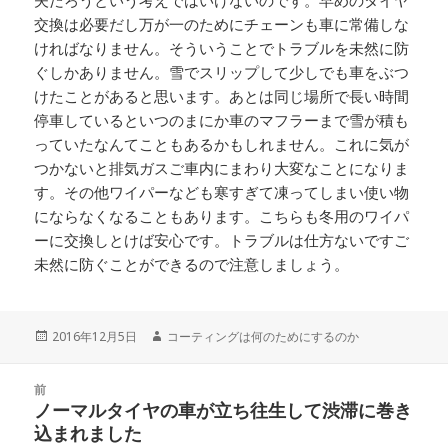
夫だろうという考えではいけないのです。早めのタイヤ
交換は必要だし万が一のためにチェーンも車に常備しな
ければなりません。そういうことでトラブルを未然に防
ぐしかありません。雪でスリップして少しでも車をぶつ
けたことがあると思います。あとは同じ場所で長い時間
停車しているといつのまにか車のマフラーまで雪が積も
っていたなんてこともあるかもしれません。これに気が
つかないと排気ガスご車内にまわり大変なことになりま
す。その他ワイパーなども寒すぎて凍ってしまい使い物
にならなくなることもあります。こちらも冬用のワイパ
ーに交換しとけば安心です。トラブルは仕方ないですご
未然に防ぐことができるので注意しましょう。
投
2016年12月5日
作
コーティングは何のためにするのか
稿
成
日:
者
投
前
稿
ノーマルタイヤの車が立ち往生して渋滞に巻き
前
ナ
込まれました
の